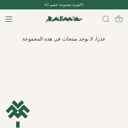
تخطى
لفترة محدودة: خصم 40%
الى
المحتوى
حقائب التخييم
0
عذرا، لا يوجد منتجات في هذه المجموعة