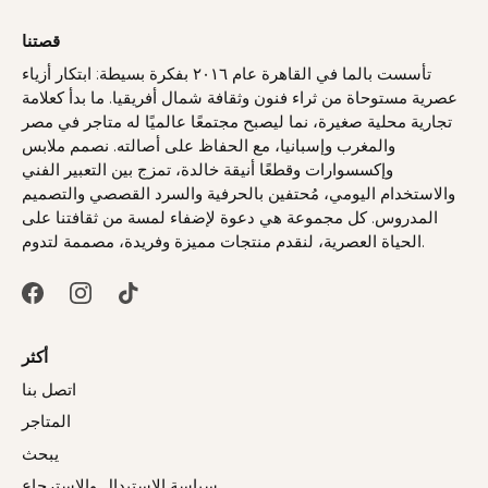
قصتنا
تأسست بالما في القاهرة عام ٢٠١٦ بفكرة بسيطة: ابتكار أزياء
عصرية مستوحاة من ثراء فنون وثقافة شمال أفريقيا. ما بدأ كعلامة
تجارية محلية صغيرة، نما ليصبح مجتمعًا عالميًا له متاجر في مصر
والمغرب وإسبانيا، مع الحفاظ على أصالته. نصمم ملابس
وإكسسوارات وقطعًا أنيقة خالدة، تمزج بين التعبير الفني
والاستخدام اليومي، مُحتفين بالحرفية والسرد القصصي والتصميم
المدروس. كل مجموعة هي دعوة لإضفاء لمسة من ثقافتنا على
الحياة العصرية، لنقدم منتجات مميزة وفريدة، مصممة لتدوم.
أكثر
اتصل بنا
المتاجر
يبحث
سياسة الاستبدال والاسترجاع