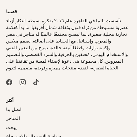
قصتنا
تأسست بالما في القاهرة عام ٢٠١٦ بفكرة بسيطة: ابتكار أزياء
عصرية مستوحاة من ثراء فنون وثقافة شمال أفريقيا. ما بدأ كعلامة
تجارية محلية صغيرة، نما ليصبح مجتمعًا عالميًا له متاجر في مصر
والمغرب وإسبانيا، مع الحفاظ على أصالته. نصمم ملابس
وإكسسوارات وقطعًا أنيقة خالدة، تمزج بين التعبير الفني
والاستخدام اليومي، مُحتفين بالحرفية والسرد القصصي والتصميم
المدروس. كل مجموعة هي دعوة لإضفاء لمسة من ثقافتنا على
الحياة العصرية، لنقدم منتجات مميزة وفريدة، مصممة لتدوم.
أكثر
اتصل بنا
المتاجر
يبحث
سياسة الاستبدال والاسترجاع