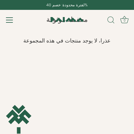
تخطى
لفترة محدودة: خصم 40%
الى
المحتوى
محفظة موثوقة
0
عذرا، لا يوجد منتجات في هذه المجموعة