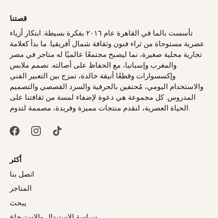
قصتنا
تأسست بالما في القاهرة عام ٢٠١٦ بفكرة بسيطة: ابتكار أزياء
عصرية مستوحاة من ثراء فنون وثقافة شمال أفريقيا. ما بدأ كعلامة
تجارية محلية صغيرة، نما ليصبح مجتمعًا عالميًا له متاجر في مصر
والمغرب وإسبانيا، مع الحفاظ على أصالته. نصمم ملابس
وإكسسوارات وقطعًا أنيقة خالدة، تمزج بين التعبير الفني
والاستخدام اليومي، مُحتفين بالحرفية والسرد القصصي والتصميم
المدروس. كل مجموعة هي دعوة لإضفاء لمسة من ثقافتنا على
الحياة العصرية، لنقدم منتجات مميزة وفريدة، مصممة لتدوم.
أكثر
اتصل بنا
المتاجر
يبحث
سياسة الاستبدال والاسترجاع