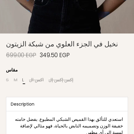
نخيل في الجزء العلوي من شبكة الزيتون
699.00 EGP
349.50 EGP
مقاس
إكس إكس إل
اكس ال
L
M
S
Description
استعدي للتألق بهذا القميص الشبكي المطبوع. بفضل خامته
خفيفة الوزن وتصميمه النابض بالحياة، فهو مثالي لإضافة
لمسة إلى أي مظهر.