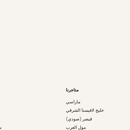
متاجرنا
ماراسي
خليج لافيستا الشرقي
قيصر (صودي)
مول العرب
س