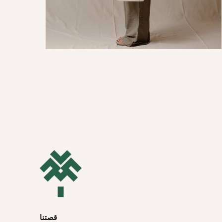
قصتنا