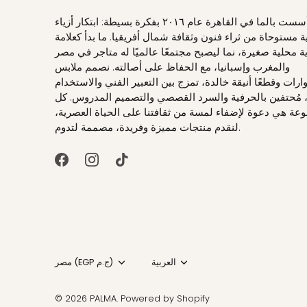
تأسست بالما في القاهرة عام ٢٠١٦ بفكرة بسيطة: ابتكار أزياء
 مستوحاة من ثراء فنون وثقافة شمال أفريقيا. ما بدأ كعلامة
ة محلية صغيرة، نما ليصبح مجتمعًا عالميًا له متاجر في مصر
والمغرب وإسبانيا، مع الحفاظ على أصالته. نصمم ملابس
ات وقطعًا أنيقة خالدة، تمزج بين التعبير الفني والاستخدام
 مُحتفين بالحرفية والسرد القصصي والتصميم المدروس. كل
عة هي دعوة لإضفاء لمسة من ثقافتنا على الحياة العصرية،
لنقدم منتجات مميزة وفريدة، مصممة لتدوم.
العربية
لغة
مصر (EGP ج.م)
عملة
© 2026
PALMA
.
Powered by Shopify