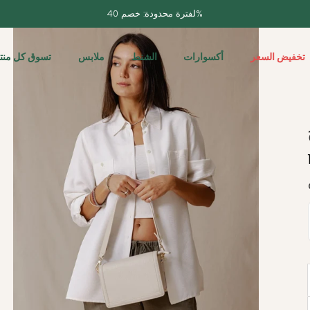
لفترة محدودة: خصم 40%
تخفيض السعر
أكسوارات
الشنط
ملابس
تسوق كل منتج